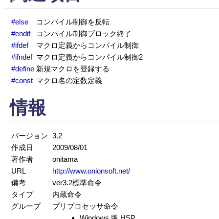
#else
コンパイル制御を反転
#endif
コンパイル制御ブロック終了
#ifdef
マクロ定義からコンパイル制御
#ifndef
マクロ定義からコンパイル制御2
#define
新規マクロを登録する
#const
マクロ名の定数定義
情報
バージョン
3.2
作成日
2009/08/01
著作者
onitama
URL
http://www.onionsoft.net/
備考
ver3.2標準命令
タイプ
内蔵命令
グループ
プリプロセッサ命令
Windows 版 HSP