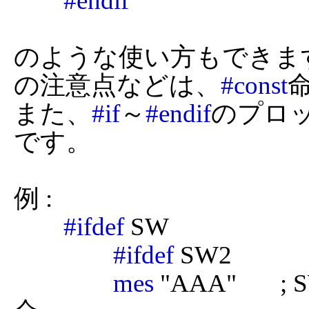
#endif
のような使い方もできま
の注意点などは、
#const
また、
#if
～
#endif
のプロ
です。

例 :

#ifdef
 SW

#ifdef
 SW2

mes
 "AAA"   