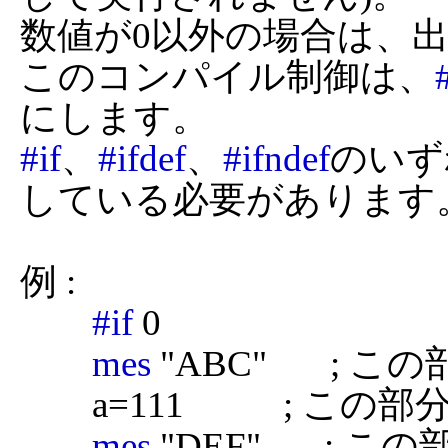
数値が0以外の場合は、
このコンパイル制御は、
#if
、
#ifdef
、
#ifndef
のいず
している必要があります。
例 :

#if
 0

mes
 "ABC"       
	a=111           ; この部分は無視されます

mes
 "DEF"       