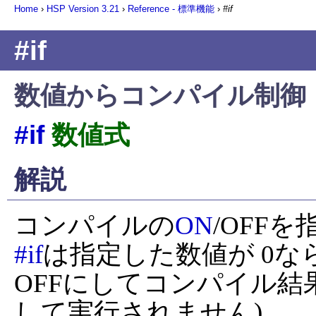
Home
›
HSP Version
3.21
›
Reference - 標準機能
›
#if
#if
数値からコンパイル制御
#if
数値式
解説
コンパイルの
ON
#if
は指定した数値が 0
OFFにしてコンパイル結
して実行されません)。
