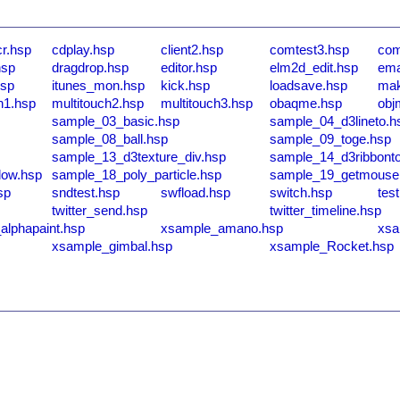
cr.hsp
cdplay.hsp
client2.hsp
comtest3.hsp
com
hsp
dragdrop.hsp
editor.hsp
elm2d_edit.hsp
ema
hsp
itunes_mon.hsp
kick.hsp
loadsave.hsp
mak
h1.hsp
multitouch2.hsp
multitouch3.hsp
obaqme.hsp
obj
sample_03_basic.hsp
sample_04_d3lineto.h
p
sample_08_ball.hsp
sample_09_toge.hsp
sample_13_d3texture_div.hsp
sample_14_d3ribbont
dow.hsp
sample_18_poly_particle.hsp
sample_19_getmouse
sp
sndtest.hsp
swfload.hsp
switch.hsp
tes
twitter_send.hsp
twitter_timeline.hsp
alphapaint.hsp
xsample_amano.hsp
xsa
xsample_gimbal.hsp
xsample_Rocket.hsp