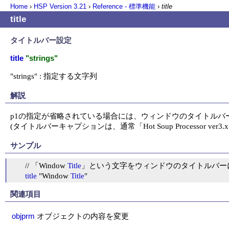
Home
›
HSP Version
3.21
›
Reference - 標準機能
›
title
title
タイトルバー設定
title
"strings"
"strings" : 指定する文字列
解説
p1の指定が省略されている場合には、ウィンドウのタイトルバーキャ
(タイトルバーキャプションは、通常「Hot Soup Processor v
サンプル
	// 「Window 
Title
」という文字をウィンドウのタイトルバーに
title
 "Window 
Title
"
関連項目
objprm
オブジェクトの内容を変更