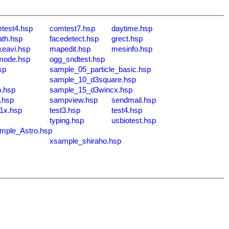
test4.hsp
comtest7.hsp
daytime.hsp
th.hsp
facedetect.hsp
grect.hsp
eavi.hsp
mapedit.hsp
mesinfo.hsp
mode.hsp
ogg_sndtest.hsp
sp
sample_05_particle_basic.hsp
sample_10_d3square.hsp
o.hsp
sample_15_d3wincx.hsp
.hsp
sampview.hsp
sendmail.hsp
t1x.hsp
test3.hsp
test4.hsp
typing.hsp
usbiotest.hsp
mple_Astro.hsp
xsample_shiraho.hsp