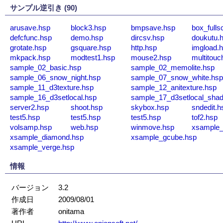
サンプル逆引き (90)
arusave.hsp
block3.hsp
bmpsave.hsp
box_fulls
defcfunc.hsp
demo.hsp
dircsv.hsp
doukutu.
grotate.hsp
gsquare.hsp
http.hsp
imgload.
mkpack.hsp
modtest1.hsp
mouse2.hsp
multitouc
sample_02_basic.hsp
sample_02_memolite.hsp
sample_06_snow_night.hsp
sample_07_snow_white.hs
sample_11_d3texture.hsp
sample_12_anitexture.hsp
sample_16_d3setlocal.hsp
sample_17_d3setlocal_sha
server2.hsp
shoot.hsp
skybox.hsp
sndedit.h
test5.hsp
test5.hsp
test5.hsp
tof2.hsp
volsamp.hsp
web.hsp
winmove.hsp
xsample_
xsample_diamond.hsp
xsample_gcube.hsp
xsample_verge.hsp
情報
バージョン
3.2
作成日
2009/08/01
著作者
onitama