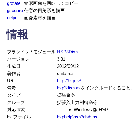
grotate
矩形画像を回転してコピー
gsquare
任意の四角形を描画
celput
画像素材を描画
情報
プラグイン / モジュール
HSP3Dish
バージョン
3.31
作成日
2012/09/12
著作者
onitama
URL
http://hsp.tv/
備考
hsp3dish.as
をインクルードすること。
タイプ
拡張命令
グループ
拡張入出力制御命令
対応環境
Windows 版 HSP
hs ファイル
hsphelp\hsp3dish.hs