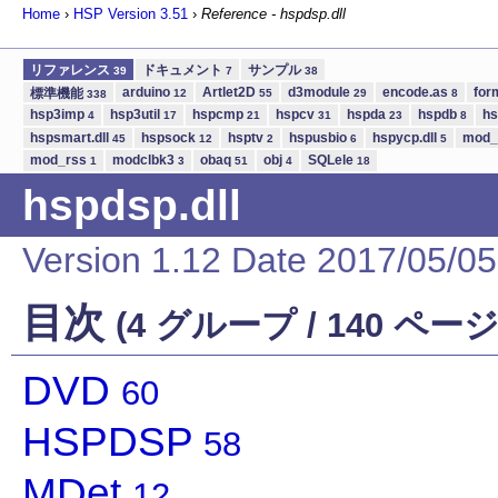
Home
›
HSP Version
3.51
›
Reference - hspdsp.dll
リファレンス
ドキュメント
サンプル
39
7
38
arduino
Artlet2D
d3module
encode.as
for
標準機能
12
55
29
8
338
hsp3imp
hsp3util
hspcmp
hspcv
hspda
hspdb
hs
4
17
21
31
23
8
hspsmart.dll
hspsock
hsptv
hspusbio
hspycp.dll
mod_
45
12
2
6
5
mod_rss
modclbk3
obaq
obj
SQLele
1
3
51
4
18
hspdsp.dll
Version 1.12 Date 2017/05/05
目次
(4 グループ / 140 ページ
DVD
60
HSPDSP
58
MDet
12