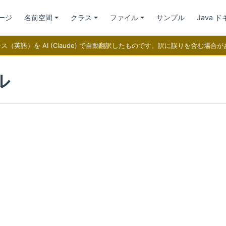
ージ
名前空間
クラス
ファイル
サンプル
Java 
ファレンス（英語）を AI (Claude) で自動翻訳したものです。訳に誤りを含む
ル