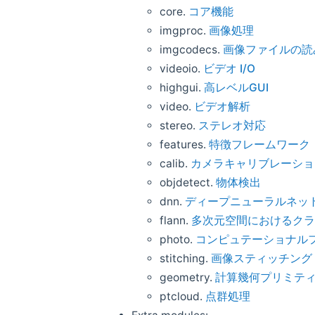
core.
コア機能
imgproc.
画像処理
imgcodecs.
画像ファイルの読
videoio.
ビデオ I/O
highgui.
高レベルGUI
video.
ビデオ解析
stereo.
ステレオ対応
features.
特徴フレームワーク
calib.
カメラキャリブレーショ
objdetect.
物体検出
dnn.
ディープニューラルネッ
flann.
多次元空間におけるクラ
photo.
コンピュテーショナル
stitching.
画像スティッチング
geometry.
計算幾何プリミテ
ptcloud.
点群処理