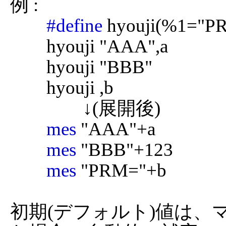
例 :

#define
 hyouji(%1="P
	hyouji "AAA",a

	hyouji "BBB"

	hyouji ,b

		↓(展開後)

mes
 "AAA"+a

mes
 "BBB"+123

mes
 "PRM="+b

初期(デフォルト)値は、