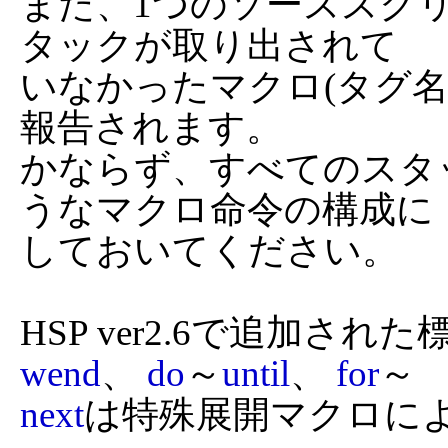
また、1つのソーススク
タックが取り出されて

いなかったマクロ(タグ
報告されます。

かならず、すべてのスタ
うなマクロ命令の構成に

しておいてください。

HSP ver2.6で追加され
wend
、 
do
～
until
、 
for
next
は特殊展開マクロによ