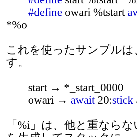
#define
 owari %tstart 
a
*%o

これを使ったサンプルは
す。

	start → *_start_0000

	owari → 
await
 20:
stick
 
「%i」は、他と重なら