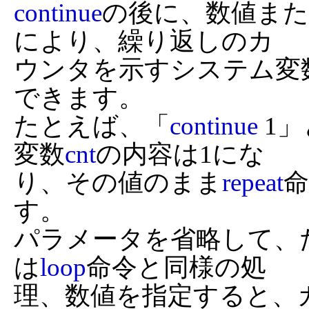
continue
の後に、数値また
により、繰り返しのカ

ウンタを示すシステム変
できます。

たとえば、「
continue
 1
変数
cnt
の内容は1にな

り、その値のまま
repeat
す。

パラメータを省略して、
は
loop
命令と同様の処

理、数値を指定すると、