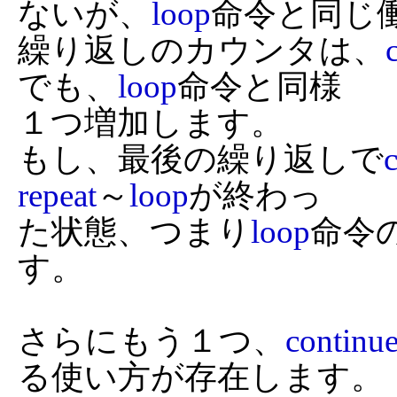
ないが、
loop
命令と同じ
繰り返しのカウンタは、
でも、
loop
命令と同様

１つ増加します。

もし、最後の繰り返しで
repeat
～
loop
が終わっ

た状態、つまり
loop
命令
す。

さらにもう１つ、
continu