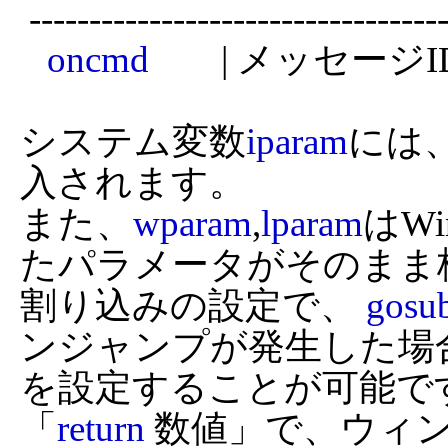
 ---------------------------------------------------------------------

oncmd
        | メッセージID
システム変数
iparam
には
入されます。

また、
wparam
,
lparam
はW
たパラメータがそのまま
割り込みの設定で、 
gosu
ンジャンプが発生した場
を設定することが可能です
「
return
 数値」で、ウィ