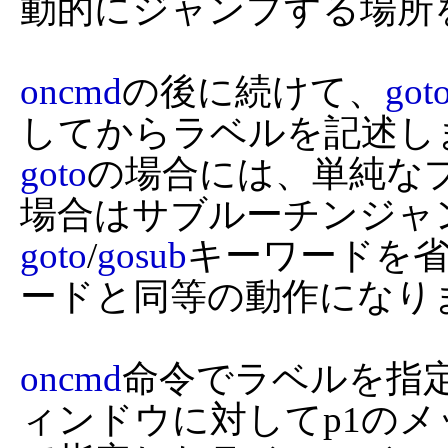
動的にジャンプする場所を
oncmd
の後に続けて、
got
goto
の場合には、単純な
goto
/
gosub
キーワードを
ードと同等の動作になりま
oncmd
命令でラベルを指定
ィンドウに対してp1のメッ