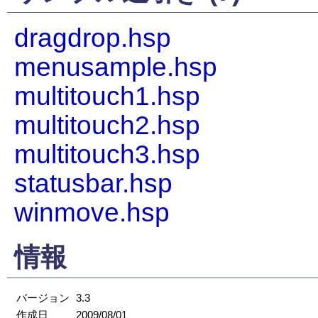
dragdrop.hsp
menusample.hsp
multitouch1.hsp
multitouch2.hsp
multitouch3.hsp
statusbar.hsp
winmove.hsp
情報
バージョン
3.3
作成日
2009/08/01