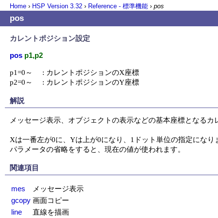
Home
›
HSP Version
3.32
›
Reference - 標準機能
›
pos
pos
カレントポジション設定
pos
p1,p2
p1=0～     : カレントポジションのX座標

p2=0～     : カレントポジションのY座標
解説
メッセージ表示、オブジェクトの表示などの基本座標となるカレ
Xは一番左が0に、Yは上が0になり、1ドット単位の指定になりま
パラメータの省略をすると、現在の値が使われます。
関連項目
mes
メッセージ表示
gcopy
画面コピー
line
直線を描画