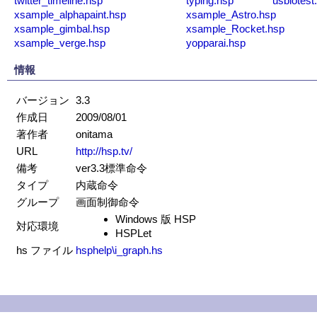
twitter_timeline.hsp
typing.hsp
usbiotest
xsample_alphapaint.hsp
xsample_Astro.hsp
xsample_gimbal.hsp
xsample_Rocket.hsp
xsample_verge.hsp
yopparai.hsp
情報
バージョン
3.3
作成日
2009/08/01
著作者
onitama
URL
http://hsp.tv/
備考
ver3.3標準命令
タイプ
内蔵命令
グループ
画面制御命令
Windows 版 HSP
対応環境
HSPLet
hs ファイル
hsphelp\i_graph.hs