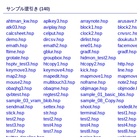
サンプル逆引き (140)
ahtman_kw.hsp
aplkey3.hsp
arraynote.hsp
arusave.
atk03.hsp
aviplay.hsp
block1.hsp
block2.h
calcsheet.hsp
celput.hsp
clock2.hsp
cnvsrc.h
demo.hsp
dircsv.hsp
dirlist.hsp
doukutu.
emath.hsp
emath2.hsp
ene01.hsp
facemove
ftime.hsp
gblur.hsp
gradf.hsp
gradf.hsp
grotate.hsp
groupbox.hsp
hidmon_test2.hsp
hsptv_test3.hsp
htcopy1.hsp
htcopy2.hsp
http.hsp
keymove3.hsp
keymove4.hsp
kick.hsp
line.hsp
map2.hsp
mapedit.hsp
mapmove1.hsp
mapmove
mouse2.hsp
multitouch3.hsp
noframe.hsp
note2.hs
obaqhg3.hsp
obaqme.hsp
objimage.hsp
objmode.
qvbtest.hsp
regtest2.hsp
sample_01_basic_bbs.hsp
sample_03_vram_blob.hsp
sample_08_Copy.hsp
sendmail.hsp
settex.hsp
shoot.hsp
sndedit.h
stick.hsp
str.hsp
terminal.hsp
test1.hsp
test2.hsp
test2.hsp
test2.hsp
test2.hsp
test3.hsp
test4.hsp
test4.hsp
test4.hsp
test7.hsp
test7.hsp
test8.hsp
test8.hsp