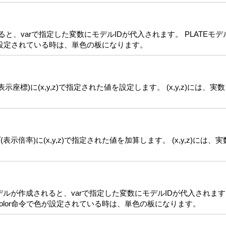
れると、varで指定した変数にモデルIDが代入されます。 PLATE
色が設定されている時は、単色の板になります。
座標)に(x,y,z)で指定された値を設定します。 (x,y,z)には
示倍率)に(x,y,z)で指定された値を加算します。 (x,y,z)に
モデルが作成されると、varで指定した変数にモデルIDが代入されます。
color命令で色が設定されている時は、単色の板になります。