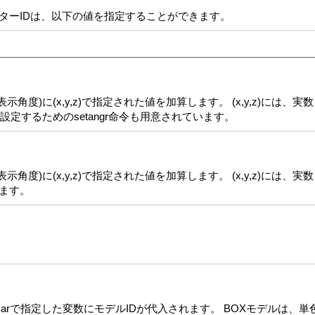
ーターIDは、以下の値を指定することができます。
角度)に(x,y,z)で指定された値を加算します。 (x,y,z)には
定するためのsetangr命令も用意されています。
角度)に(x,y,z)で指定された値を加算します。 (x,y,z)には
します。
varで指定した変数にモデルIDが代入されます。 BOXモデルは、