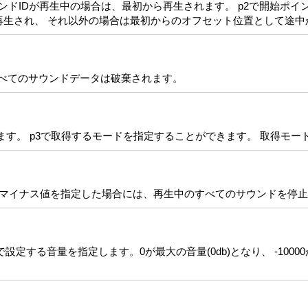
ウンドIDが再生中の場合は、最初から再生されます。 p2で開始ポ
ら再生され、 それ以外の場合は最初からのオフセット位置として途
すべてのサウンドデータは破棄されます。
します。 p3で取得するモードを指定することができます。 取得モ
るかマイナス値を指定した場合には、再生中のすべてのサウンドを停
で設定する音量を指定します。0が最大の音量(0db)となり、 -1000