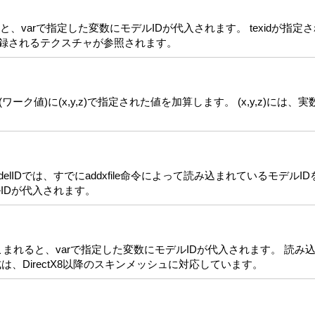
、varで指定した変数にモデルIDが代入されます。 texidが指
に登録されるテクスチャが参照されます。
ーク値)に(x,y,z)で指定された値を加算します。 (x,y,z)には
lIDでは、すでにaddxfile命令によって読み込まれているモデル
IDが代入されます。
れると、varで指定した変数にモデルIDが代入されます。 読み込
は、DirectX8以降のスキンメッシュに対応しています。