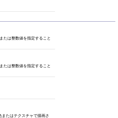
、実数または整数値を指定すること
、実数または整数値を指定すること
単色またはテクスチャで描画さ