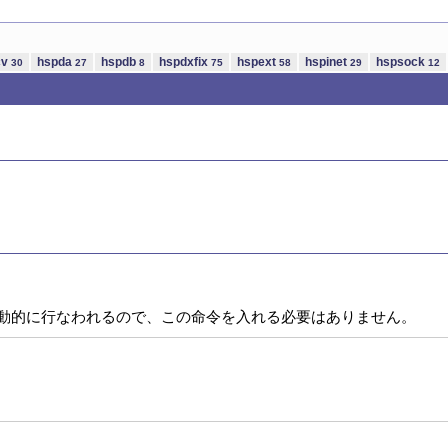
cv
hspda
hspdb
hspdxfix
hspext
hspinet
hspsock
30
27
8
75
58
29
12
自動的に行なわれるので、この命令を入れる必要はありません。