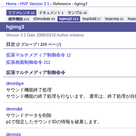
Home
›
HSP Version
3.1
›
Reference - hgimg3
リファレンス
ドキュメント
サンプル
12
2
18
d3module
hgimg3
hsp3util
hspcmp
hsp
標準機能
29
224
17
21
270
hgimg3
Version 3.1 Date 2006/03/16 Author onitama
目次
(2 グループ / 224 ページ)
拡張マルチメディア制御命令
12
拡張画面制御命令
212
拡張マルチメディア制御命令
dmmbye
サウンド機能終了処理
サウンド機能の終了処理を行ないます。 通常は、終了処理が
dmmdel
サウンドデータを削除
p1で指定したサウンドIDの情報を破棄します。
dmmini