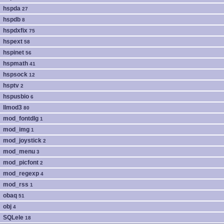
hspda
27
hspdb
8
hspdxfix
75
hspext
58
hspinet
56
hspmath
41
hspsock
12
hsptv
2
hspusbio
6
llmod3
80
mod_fontdlg
1
mod_img
1
mod_joystick
2
mod_menu
3
mod_picfont
2
mod_regexp
4
mod_rss
1
obaq
51
obj
4
SQLele
18