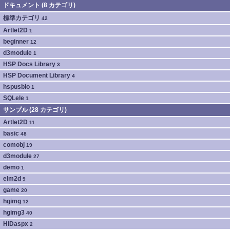
ドキュメント (8 カテゴリ)
標準カテゴリ
42
Artlet2D
1
beginner
12
d3module
1
HSP Docs Library
3
HSP Document Library
4
hspusbio
1
SQLele
1
サンプル (28 カテゴリ)
Artlet2D
11
basic
48
comobj
19
d3module
27
demo
1
elm2d
9
game
20
hgimg
12
hgimg3
40
HIDaspx
2