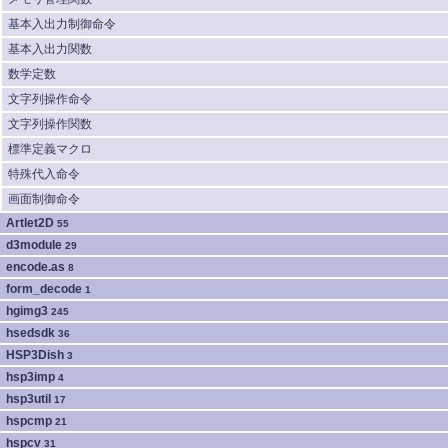
基本入出力制御命令
基本入出力関数
数学定数
文字列操作命令
文字列操作関数
標準定義マクロ
特殊代入命令
画面制御命令
Artlet2D
55
d3module
29
encode.as
8
form_decode
1
hgimg3
245
hsedsdk
36
HSP3Dish
3
hsp3imp
4
hsp3util
17
hspcmp
21
hspcv
31